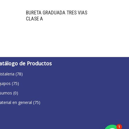
BURETA GRADUADA TRES VIAS
CLASE A
atálogo de Productos
istaleria
(78)
quipos
(75)
nsumos
(0)
terial en general
(75)
1