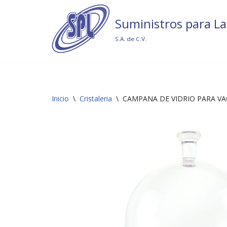
Suministros para La
Saltar
al
S.A. de C.V.
contenido
Inicio
\
Cristaleria
\
CAMPANA DE VIDRIO PARA VA