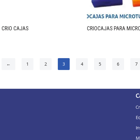
CRIO CAJAS
CRIOCAJAS PARA MICR
←
1
2
3
4
5
6
7
C
Cr
E
I
Ma