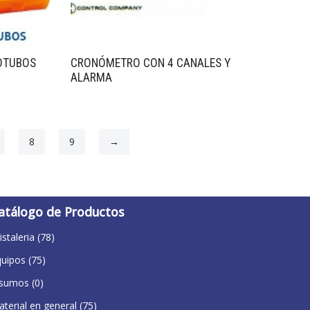
OTUBOS
CRONÓMETRO CON 4 CANALES Y
ALARMA
8
9
→
atálogo de Productos
istaleria
(78)
quipos
(75)
nsumos
(0)
terial en general
(75)