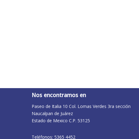
Nos encontramos en
Paseo de Italia 10 Col. Lomas Verdes 3ra sección
Naucalpan de Juárez
Estado de Mexico C.P. 53125
Teléfonos: 5365 4452