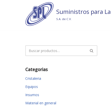
Suministros para La
Saltar
al
S.A. de C.V.
contenido
Categorias
Cristaleria
Equipos
Insumos
Material en general